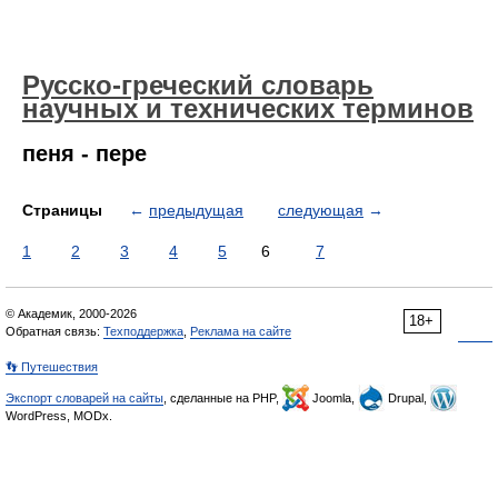
Русско-греческий словарь
научных и технических терминов
пеня - пере
Страницы
←
предыдущая
следующая
→
1
2
3
4
5
6
7
© Академик, 2000-2026
18+
Обратная связь:
Техподдержка
,
Реклама на сайте
👣 Путешествия
Экспорт словарей на сайты
, сделанные на PHP,
Joomla,
Drupal,
WordPress, MODx.